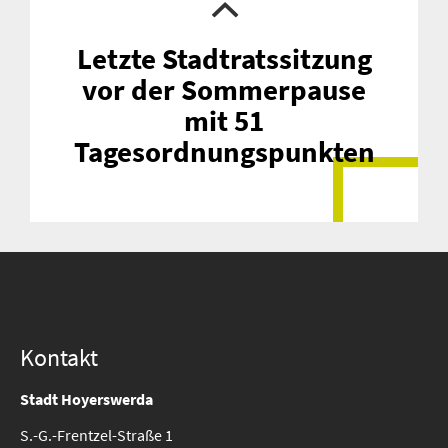
Letzte Stadtratssitzung
vor der Sommerpause
mit 51
Tagesordnungspunkten
Suche
für:
Kontakt
Stadt Hoyerswerda
S.-G.-Frentzel-Straße 1