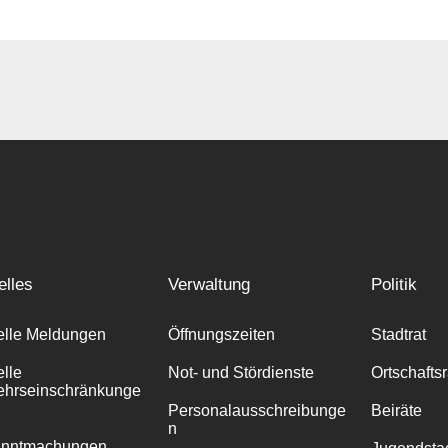
elles
Verwaltung
Politik
elle Meldungen
Öffnungszeiten
Stadtrat
elle
Not- und Stördienste
Ortschafts
ehrseinschränkunge
Personalausschreibunge
Beiräte
n
anntmachungen