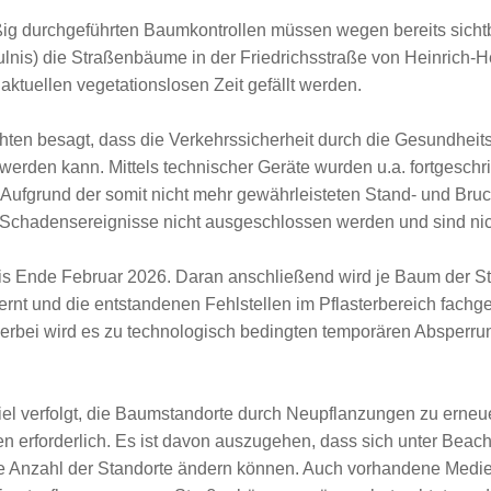
g durchgeführten Baumkontrollen müssen wegen bereits sich
äulnis) die Straßenbäume in der Friedrichsstraße von Heinrich-
 aktuellen vegetationslosen Zeit gefällt werden.
hten besagt, dass die Verkehrssicherheit durch die Gesundhe
werden kann. Mittels technischer Geräte wurden u.a. fortgeschri
 Aufgrund der somit nicht mehr gewährleisteten Stand- und Bruc
hadensereignisse nicht ausgeschlossen werden und sind nic
bis Ende Februar 2026. Daran anschließend wird je Baum der S
ernt und die entstandenen Fehlstellen im Pflasterbereich fachge
erbei wird es zu technologisch bedingten temporären Absperrun
iel verfolgt, die Baumstandorte durch Neupflanzungen zu erneu
n erforderlich. Es ist davon auszugehen, dass sich unter Beac
die Anzahl der Standorte ändern können. Auch vorhandene Medi