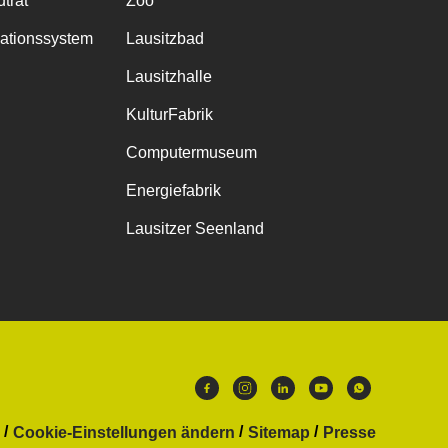
trat
Zoo
mationssystem
Lausitzbad
Lausitzhalle
KulturFabrik
Computermuseum
Energiefabrik
Lausitzer Seenland
Cookie-Einstellungen ändern
Sitemap
Presse