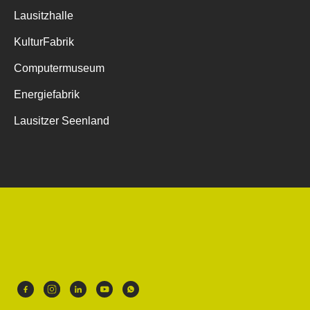
Lausitzhalle
KulturFabrik
Computermuseum
Energiefabrik
Lausitzer Seenland