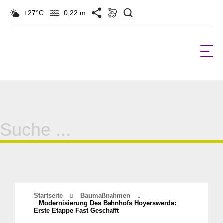
Suchen
+27°C
0,22 m
Suche
für:
Startseite
Baumaßnahmen
Modernisierung Des Bahnhofs Hoyerswerda:
Erste Etappe Fast Geschafft