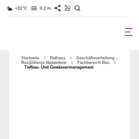
Suchen
+31°C
0,2 m
Startseite
Rathaus
Geschäftsverteilung –
Rozdźělenje Nadawkow
Fachbereich Bau
Tiefbau- Und Gewässermanagement