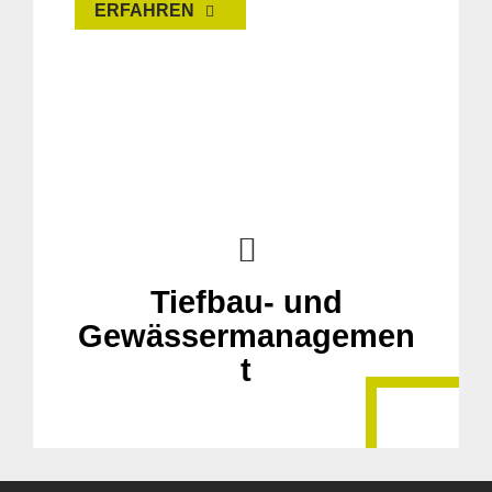
ERFAHREN
Tiefbau- und
Gewässermanagemen
t
Suche
für: