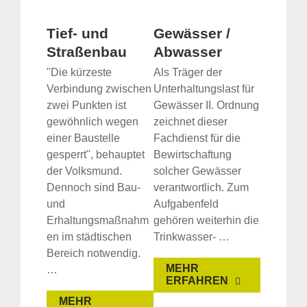
Tief- und
Gewässer /
Straßenbau
Abwasser
"Die kürzeste
Als Träger der
Verbindung zwischen
Unterhaltungslast für
zwei Punkten ist
Gewässer II. Ordnung
gewöhnlich wegen
zeichnet dieser
einer Baustelle
Fachdienst für die
gesperrt", behauptet
Bewirtschaftung
der Volksmund.
solcher Gewässer
Dennoch sind Bau-
verantwortlich. Zum
und
Aufgabenfeld
Erhaltungsmaßnahm
gehören weiterhin die
en im städtischen
Trinkwasser- …
Bereich notwendig.
MEHR
…
ERFAHREN
MEHR