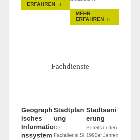
ERFAHREN
MEHR
ERFAHREN
Fachdienste
Geograph
Stadtplan
Stadtsani
isches
ung
erung
Informatio
Der
Bereits in den
nssystem
Fachdienst St
1990er Jahren