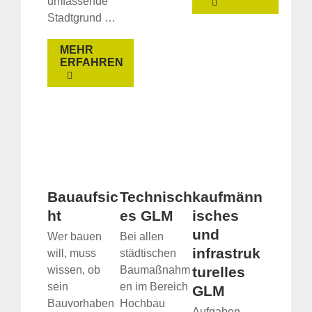
umfassende
Stadtgrund …
MEHR
ERFAHREN
Bauaufsic
Technisch
kaufmänn
ht
es GLM
isches
und
Wer bauen
Bei allen
infrastruk
will, muss
städtischen
wissen, ob
Baumaßnahm
turelles
sein
en im Bereich
GLM
Bauvorhaben
Hochbau
Aufgaben