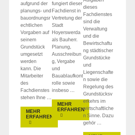
aufgrund der
fungiert dieser
dieses
planungs- und
Fachdienst in
Fachdienstes
bauordnungsr
Vertretung der
sind die
echtlichen
Stadt
Verwaltung
Vorgaben auf
Hoyerswerda
und die
seinem
als Bauherr.
Bewirtschaftu
Grundstück
Planung,
ng städtischer
umgesetzt
Ausschreibun
Grundstücke
werden
g, Vergabe
und
kann. Die
und
Liegenschafte
Suche
Mitarbeiter
Bauablaufkont
n sowie die
für:
des
rolle sowie
Regelung des
Fachdienstes
insbeso …
Grundstücksv
stehen Ihne …
erkehrs im
MEHR
wirtschaftliche
ERFAHREN
MEHR
n Sinne. Dazu
ERFAHREN
gehör …