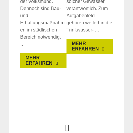
der Volksmund.
solcher Gewässer
Dennoch sind Bau-
verantwortlich. Zum
und
Aufgabenfeld
Erhaltungsmaßnahm
gehören weiterhin die
en im städtischen
Trinkwasser- …
Bereich notwendig.
MEHR
…
ERFAHREN
MEHR
ERFAHREN