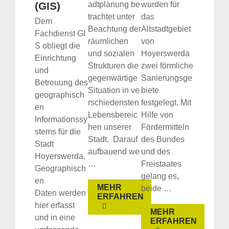
(GIS)
adtplanung be
wurden für
trachtet unter
das
Dem
Beachtung der
Altstadtgebiet
Fachdienst GI
räumlichen
von
S obliegt die
und sozialen
Hoyerswerda
Einrichtung
Strukturen die
zwei förmliche
und
gegenwärtige
Sanierungsge
Betreuung des
Situation in ve
biete
geographisch
rschiedensten
festgelegt. Mit
en
Lebensbereic
Hilfe von
Informationssy
hen unserer
Fördermitteln
stems für die
Stadt. Darauf
des Bundes
Stadt
aufbauend we
und des
Hoyerswerda.
…
Freistaates
Geographisch
gelang es,
en
MEHR
beide …
Daten werden
ERFAHREN
hier erfasst
MEHR
und in eine
ERFAHREN