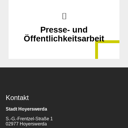
Presse- und
Öffentlichkeitsarbeit
Suche
für:
Kontakt
Stadt Hoyerswerda
S.-G.-Frentzel-Straße 1
02977 Hoyerswerda