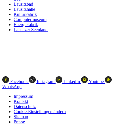
Lausitzbad
Lausitzhalle
KulturFabrik
Computermuseum
Energiefabrik
Lausitzer Seenland
Facebook
Instagram
LinkedIn
Youtube
WhatsApp
Impressum
Kontakt
Datenschutz
Cookie-Einstellungen ändern
Sitemap
Presse