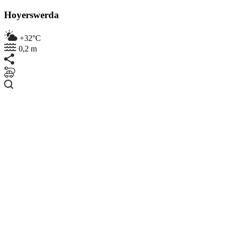
Hoyerswerda
+32°C
0,2 m
Suchen