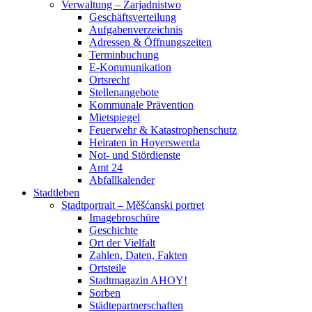
Verwaltung – Zarjadnistwo
Geschäftsverteilung
Aufgabenverzeichnis
Adressen & Öffnungszeiten
Terminbuchung
E-Kommunikation
Ortsrecht
Stellenangebote
Kommunale Prävention
Mietspiegel
Feuerwehr & Katastrophenschutz
Heiraten in Hoyerswerda
Not- und Stördienste
Amt 24
Abfallkalender
Stadtleben
Stadtportrait – Měšćanski portret
Imagebroschüre
Geschichte
Ort der Vielfalt
Zahlen, Daten, Fakten
Ortsteile
Stadtmagazin AHOY!
Sorben
Städtepartnerschaften