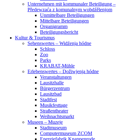
Unternehmen mit kommunaler Beteiligung –
Předewzaća z komunalnym wobdźělenjom
Unmittelbare Beteiligungen
Mittelbare Beteiligungen
Organigramm
Beteiligungsbericht
Kultur & Tourismus
Sehenswertes – Widźenja hódne
Schloss
Zoo
Parks
KRABAT-Mühle
Erlebenswertes – Dožiwjenja hódne
Veranstaltungen
Lausitzhalle
Bürgerzentrum
Lausitzbad
Stadtfest
Musikfesttage
Straßentheater
Weihnachtsmarkt
Museen – Muzeje
Stadtmuseum
Computermuseum ZCOM
Energiefabrik Knappenrode