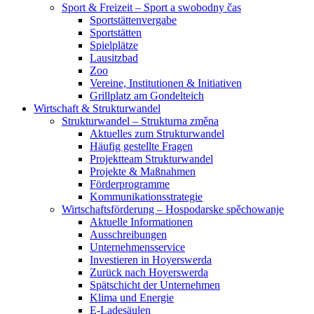
Sport & Freizeit – Sport a swobodny čas
Sportstättenvergabe
Sportstätten
Spielplätze
Lausitzbad
Zoo
Vereine, Institutionen & Initiativen
Grillplatz am Gondelteich
Wirtschaft & Strukturwandel
Strukturwandel – Strukturna změna
Aktuelles zum Strukturwandel
Häufig gestellte Fragen
Projektteam Strukturwandel
Projekte & Maßnahmen
Förderprogramme
Kommunikationsstrategie
Wirtschaftsförderung – Hospodarske spěchowanje
Aktuelle Informationen
Ausschreibungen
Unternehmensservice
Investieren in Hoyerswerda
Zurück nach Hoyerswerda
Spätschicht der Unternehmen
Klima und Energie
E-Ladesäulen