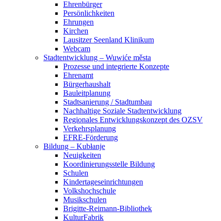
Ehrenbürger
Persönlichkeiten
Ehrungen
Kirchen
Lausitzer Seenland Klinikum
Webcam
Stadtentwicklung – Wuwiće města
Prozesse und integrierte Konzepte
Ehrenamt
Bürgerhaushalt
Bauleitplanung
Stadtsanierung / Stadtumbau
Nachhaltige Soziale Stadtentwicklung
Regionales Entwicklungskonzept des OZSV
Verkehrsplanung
EFRE-Förderung
Bildung – Kubłanje
Neuigkeiten
Koordinierungsstelle Bildung
Schulen
Kindertageseinrichtungen
Volkshochschule
Musikschulen
Brigitte-Reimann-Bibliothek
KulturFabrik