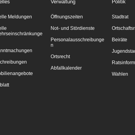
elles
Verwaltung
Politik
elle Meldungen
Öffnungszeiten
Stadtrat
elle
Not- und Stördienste
Ortschafts
ehrseinschränkunge
Personalausschreibunge
Beiräte
n
anntmachungen
Jugendstad
Ortsrecht
chreibungen
Ratsinfor
Abfallkalender
bilienangebote
Wahlen
blatt