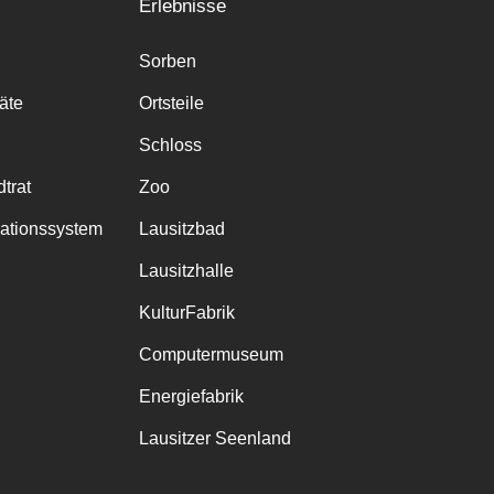
Erlebnisse
Sorben
räte
Ortsteile
Schloss
trat
Zoo
mationssystem
Lausitzbad
Lausitzhalle
KulturFabrik
Computermuseum
Energiefabrik
Lausitzer Seenland