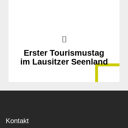
Suche
für:
Erster Tourismustag
im Lausitzer Seenland
Kontakt