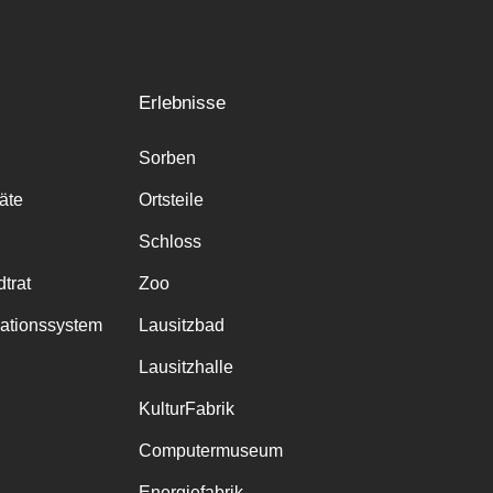
Erlebnisse
Sorben
räte
Ortsteile
Schloss
trat
Zoo
mationssystem
Lausitzbad
Lausitzhalle
KulturFabrik
Computermuseum
Energiefabrik