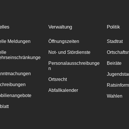
elles
Verwaltung
Politik
elle Meldungen
Öffnungszeiten
Stadtrat
elle
Not- und Stördienste
Ortschafts
ehrseinschränkunge
Personalausschreibunge
Beiräte
n
anntmachungen
Jugendstad
Ortsrecht
chreibungen
Ratsinfor
Abfallkalender
bilienangebote
Wahlen
blatt