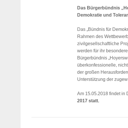
Das Bürgerbündnis „Hoy
Demokratie und Toleran
Das „Bündnis für Demokr
Rahmen des Wettbewerbs 
zivilgesellschaftliche P
werden für ihr besondere
Bürgerbündnis „Hoyerswerd
überkonfessionelle, nic
der großen Herausforde
Unterstützung der zugewi
Am 15.05.2018 findet in
Suche
2017 statt.
für: