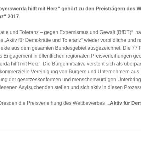
erswerda hilft mit Herz“ gehört zu den Preisträgern des W
z“ 2017.
atie und Toleranz – gegen Extremismus und Gewalt (BfDT)“ hat
„Aktiv für Demokratie und Toleranz“ wieder vorbildliche und
rojekte aus dem gesamten Bundesgebiet ausgezeichnet. Die 77 P
s Engagement in öffentlichen regionalen Preisverleihungen gee
a hilft mit Herz“. Die Bürgerinitiative versteht sich als überpar
htkommerzielle Vereinigung von Bürgern und Unternehmern aus 
rung der gesetzeskonformen und menschenwürdigen Unterbring
esenen Asylsuchenden stellen und sich aktiv in diesen Prozess
 Dresden die Preisverleihung des Wettbewerbes
„Aktiv für De