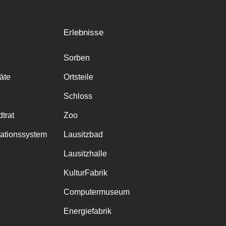
Erlebnisse
Sorben
räte
Ortsteile
Schloss
trat
Zoo
mationssystem
Lausitzbad
Lausitzhalle
KulturFabrik
Computermuseum
Energiefabrik