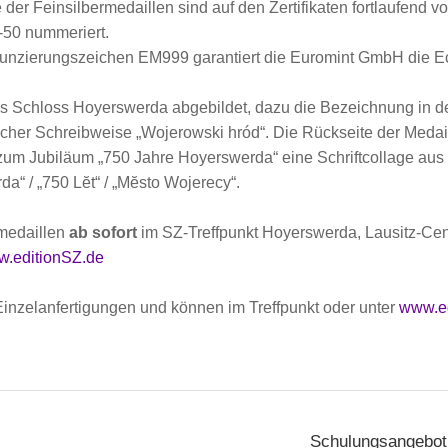
er Feinsilbermedaillen sind auf den Zertifikaten fortlaufend vo
-50 nummeriert.
unzierungszeichen EM999 garantiert die Euromint GmbH die Ech
das Schloss Hoyerswerda abgebildet, dazu die Bezeichnung in d
her Schreibweise „Wojerowski hród“. Die Rückseite der Medail
 zum Jubiläum „750 Jahre Hoyerswerda“ eine Schriftcollage aus 
da“ / „750 Lĕt“ / „Mĕsto Wojerecy“.
rmedaillen
ab sofort
im SZ-Treffpunkt Hoyerswerda, Lausitz-Cente
.editionSZ.de
inzelanfertigungen und können im Treffpunkt oder unter
www.ed
Schulungsangebot