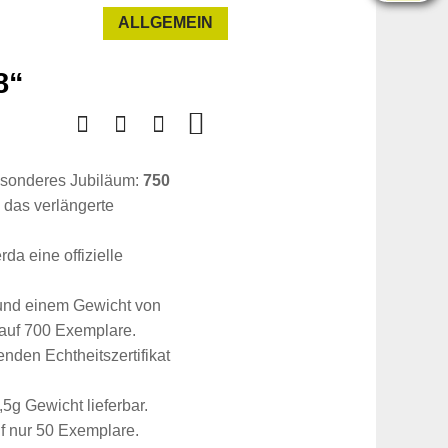
ALLGEMEIN
8“
besonderes Jubiläum:
750
 das verlängerte
a eine offizielle
 und einem Gewicht von
t auf 700 Exemplare.
nden Echtheitszertifikat
5g Gewicht lieferbar.
auf nur 50 Exemplare.