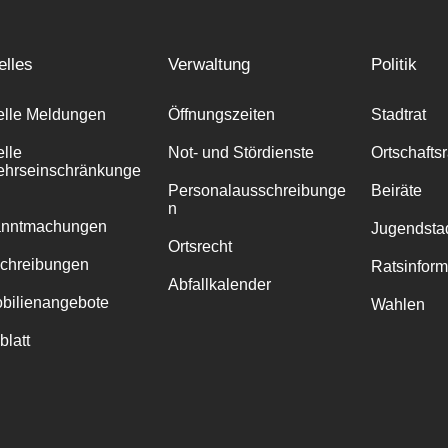
elles
Verwaltung
Politik
elle Meldungen
Öffnungszeiten
Stadtrat
elle
Not- und Stördienste
Ortschafts
ehrseinschränkunge
Personalausschreibunge
Beiräte
n
anntmachungen
Jugendstad
Ortsrecht
chreibungen
Ratsinfor
Abfallkalender
bilienangebote
Wahlen
blatt