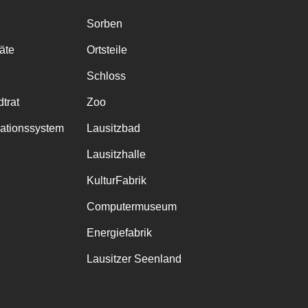
Sorben
räte
Ortsteile
Schloss
trat
Zoo
mationssystem
Lausitzbad
Lausitzhalle
KulturFabrik
Computermuseum
Energiefabrik
Lausitzer Seenland