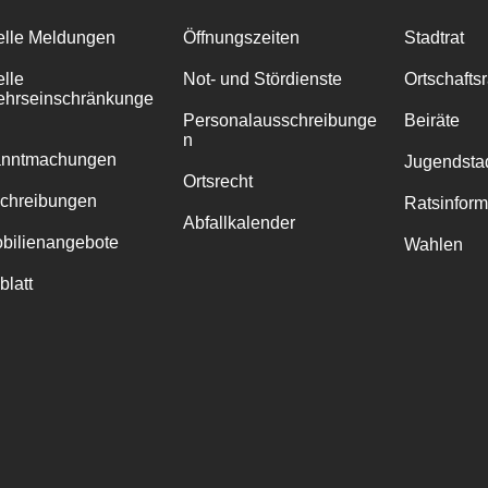
elle Meldungen
Öffnungszeiten
Stadtrat
elle
Not- und Stördienste
Ortschafts
ehrseinschränkunge
Personalausschreibunge
Beiräte
n
anntmachungen
Jugendstad
Ortsrecht
chreibungen
Ratsinfor
Abfallkalender
bilienangebote
Wahlen
blatt