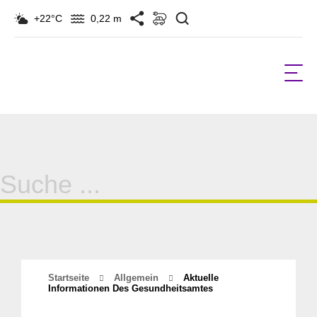
Suchen
+22°C
0,22 m
Suche
für:
Startseite
Allgemein
Aktuelle
Informationen Des Gesundheitsamtes