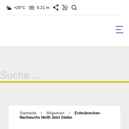
Suchen
+20°C
0,21 m
Suche
für:
Startseite
Allgemein
Erdmännchen-
Nachwuchs Heißt Jetzt Stefan