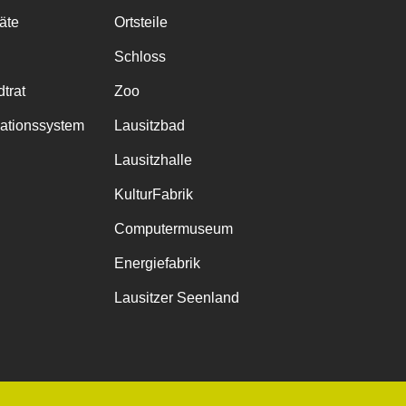
räte
Ortsteile
Schloss
trat
Zoo
mationssystem
Lausitzbad
Lausitzhalle
KulturFabrik
Computermuseum
Energiefabrik
Lausitzer Seenland