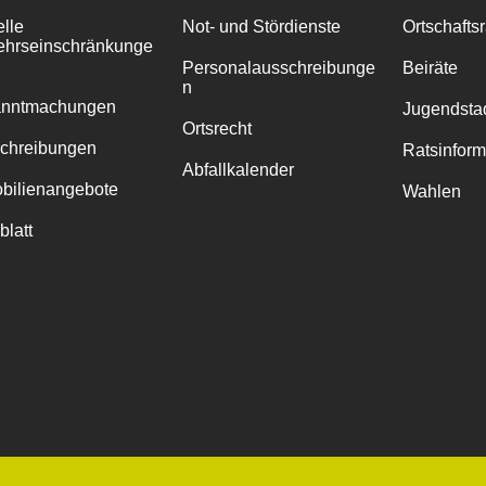
elle
Not- und Stördienste
Ortschafts
ehrseinschränkunge
Personalausschreibunge
Beiräte
n
anntmachungen
Jugendstad
Ortsrecht
chreibungen
Ratsinfor
Abfallkalender
bilienangebote
Wahlen
blatt