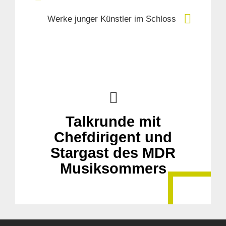
Werke junger Künstler im Schloss
Talkrunde mit
Chefdirigent und
Stargast des MDR
Musiksommers
Suche
für: