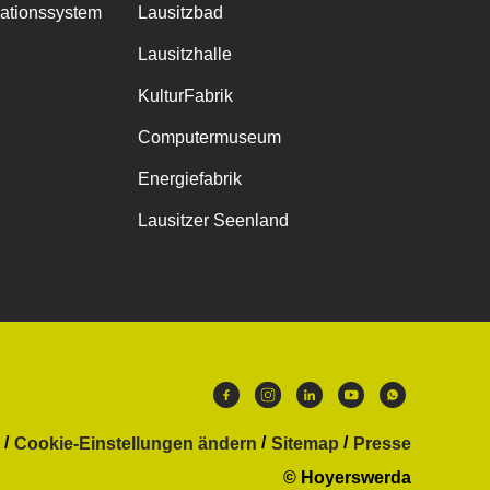
mationssystem
Lausitzbad
Lausitzhalle
KulturFabrik
Computermuseum
Energiefabrik
Lausitzer Seenland
Cookie-Einstellungen ändern
Sitemap
Presse
© Hoyerswerda