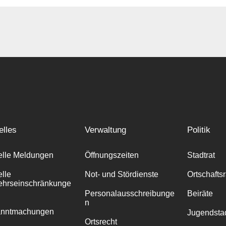
elles
Verwaltung
Politik
elle Meldungen
Öffnungszeiten
Stadtrat
elle
Not- und Stördienste
Ortschafts
ehrseinschränkunge
Personalausschreibunge
Beiräte
n
anntmachungen
Jugendstad
Ortsrecht