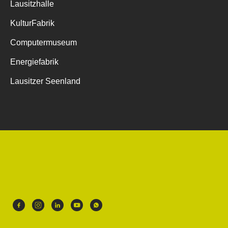
Lausitzhalle
KulturFabrik
Computermuseum
Energiefabrik
Lausitzer Seenland