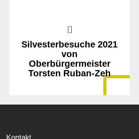
Suche
Silvesterbesuche 2021
für:
von
Oberbürgermeister
Torsten Ruban-Zeh
Kontakt