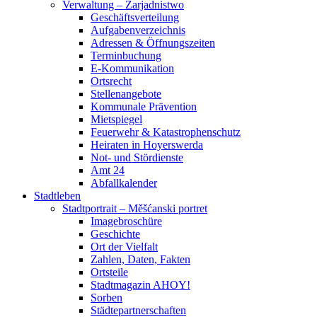
Verwaltung – Zarjadnistwo
Geschäftsverteilung
Aufgabenverzeichnis
Adressen & Öffnungszeiten
Terminbuchung
E-Kommunikation
Ortsrecht
Stellenangebote
Kommunale Prävention
Mietspiegel
Feuerwehr & Katastrophenschutz
Heiraten in Hoyerswerda
Not- und Stördienste
Amt 24
Abfallkalender
Stadtleben
Stadtportrait – Měšćanski portret
Imagebroschüre
Geschichte
Ort der Vielfalt
Zahlen, Daten, Fakten
Ortsteile
Stadtmagazin AHOY!
Sorben
Städtepartnerschaften