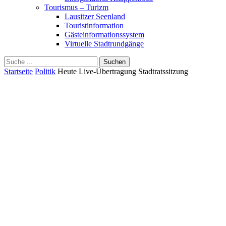
Tourismus – Turizm
Lausitzer Seenland
Touristinformation
Gästeinformationssystem
Virtuelle Stadtrundgänge
Suche
Schliessen
für:
Startseite
Politik
Heute Live-Übertragung Stadtratssitzung