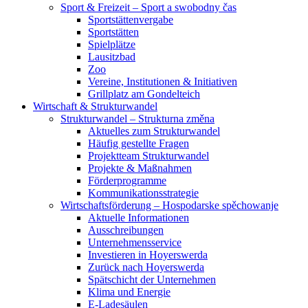
Sport & Freizeit – Sport a swobodny čas
Sportstättenvergabe
Sportstätten
Spielplätze
Lausitzbad
Zoo
Vereine, Institutionen & Initiativen
Grillplatz am Gondelteich
Wirtschaft & Strukturwandel
Strukturwandel – Strukturna změna
Aktuelles zum Strukturwandel
Häufig gestellte Fragen
Projektteam Strukturwandel
Projekte & Maßnahmen
Förderprogramme
Kommunikationsstrategie
Wirtschaftsförderung – Hospodarske spěchowanje
Aktuelle Informationen
Ausschreibungen
Unternehmensservice
Investieren in Hoyerswerda
Zurück nach Hoyerswerda
Spätschicht der Unternehmen
Klima und Energie
E-Ladesäulen