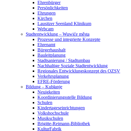
Ehrenbürger
Persönlichkeiten
Ehrungen
Kirchen
Lausitzer Seenland Klinikum
Webcam
Stadtentwicklung – Wuwiće města
Prozesse und integrierte Konzepte
Ehrenamt
Bürgerhaushalt
Bauleitplanung
Stadtsanierung / Stadtumbau
Nachhaltige Soziale Stadtentwicklung
Regionales Entwicklungskonzept des OZSV
Verkehrsplanung
EFRE-Förderung
Bildung – Kubłanje
Neuigkeiten
Koordinierungsstelle Bildung
Schulen
Kindertageseinrichtungen
Volkshochschule
Musikschulen
Brigitte-Reimann-Bibliothek
KulturFabrik