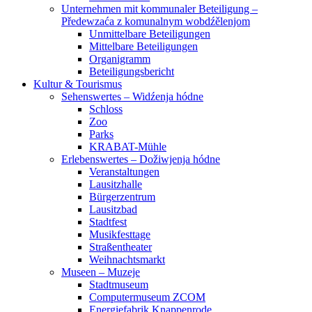
Unternehmen mit kommunaler Beteiligung –
Předewzaća z komunalnym wobdźělenjom
Unmittelbare Beteiligungen
Mittelbare Beteiligungen
Organigramm
Beteiligungsbericht
Kultur & Tourismus
Sehenswertes – Widźenja hódne
Schloss
Zoo
Parks
KRABAT-Mühle
Erlebenswertes – Dožiwjenja hódne
Veranstaltungen
Lausitzhalle
Bürgerzentrum
Lausitzbad
Stadtfest
Musikfesttage
Straßentheater
Weihnachtsmarkt
Museen – Muzeje
Stadtmuseum
Computermuseum ZCOM
Energiefabrik Knappenrode