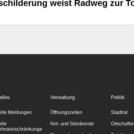
childerung weist Radweg zur To
elles
Verwaltung
Politik
elle Meldungen
Öffnungszeiten
Stadtrat
elle
Not- und Stördienste
Ortschafts
ehrseinschränkunge