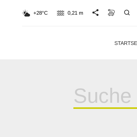
Su
+28°C
0,21 m
STARTSE
Suche
für: