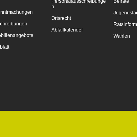
Personalausschreibunge
Beiräte
n
anntmachungen
Jugendstad
Ortsrecht
chreibungen
Ratsinfor
Abfallkalender
bilienangebote
Wahlen
blatt