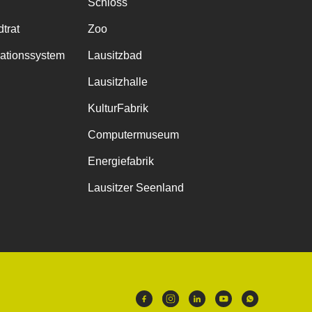
Schloss
trat
Zoo
mationssystem
Lausitzbad
Lausitzhalle
KulturFabrik
Computermuseum
Energiefabrik
Lausitzer Seenland