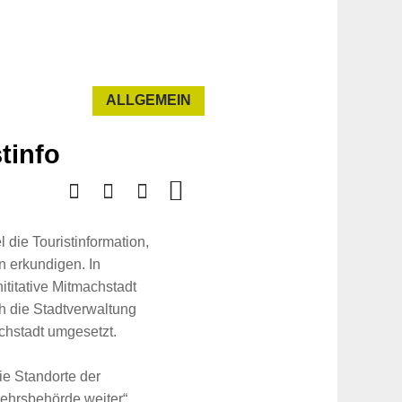
ALLGEMEIN
tinfo
 die Touristinformation,
n erkundigen. In
ititative Mitmachstadt
h die Stadtverwaltung
achstadt umgesetzt.
ie Standorte der
ehrsbehörde weiter“,