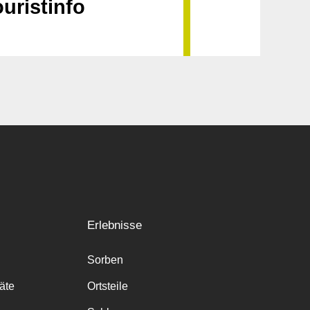
uristinfo
Erlebnisse
Sorben
räte
Ortsteile