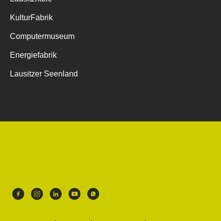
KulturFabrik
Computermuseum
Energiefabrik
Lausitzer Seenland