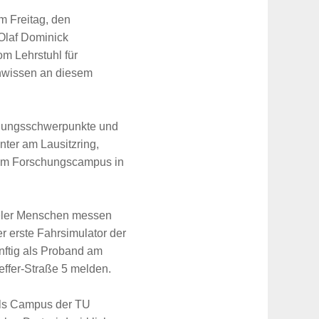
m Freitag, den
 Olaf Dominick
m Lehrstuhl für
chwissen an diesem
schungsschwerpunkte und
er am Lausitzring,
enem Forschungscampus in
vieler Menschen messen
der erste Fahrsimulator der
ünftig als Proband am
effer-Straße 5 melden.
 als Campus der TU