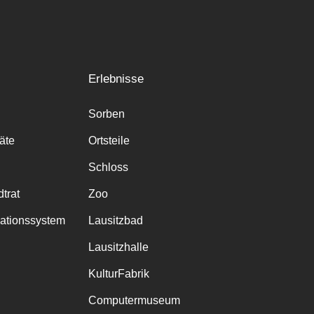
Erlebnisse
Sorben
räte
Ortsteile
Schloss
trat
Zoo
mationssystem
Lausitzbad
Lausitzhalle
KulturFabrik
Computermuseum