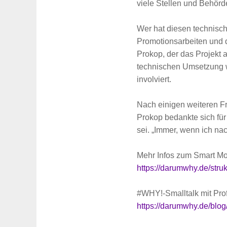
viele Stellen und Behör
Wer hat diesen technisch
Promotionsarbeiten und d
Prokop, der das Projekt
technischen Umsetzung 
Suche
für:
involviert.
Nach einigen weiteren F
Prokop bedankte sich für
sei. „Immer, wenn ich na
Mehr Infos zum Smart Mob
https://darumwhy.de/stru
#WHY!-Smalltalk mit Prof
https://darumwhy.de/blog