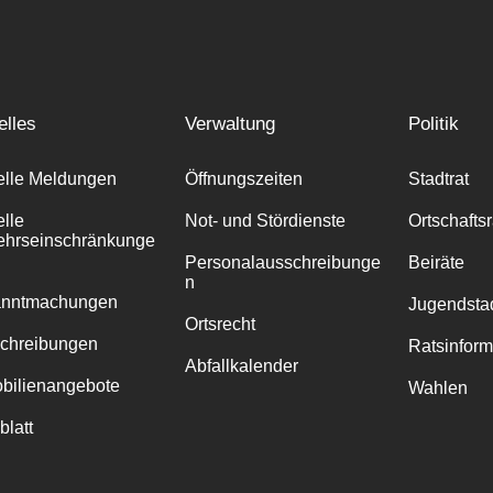
elles
Verwaltung
Politik
elle Meldungen
Öffnungszeiten
Stadtrat
elle
Not- und Stördienste
Ortschafts
ehrseinschränkunge
Personalausschreibunge
Beiräte
n
anntmachungen
Jugendstad
Ortsrecht
chreibungen
Ratsinfor
Abfallkalender
bilienangebote
Wahlen
blatt