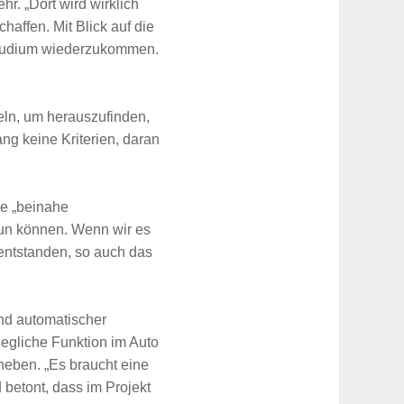
r. „Dort wird wirklich
haffen. Mit Blick auf die
 Studium wiederzukommen.
eln, um herauszufinden,
ng keine Kriterien, daran
e „beinahe
tun können. Wenn wir es
 entstanden, so auch das
und automatischer
egliche Funktion im Auto
fheben. „Es braucht eine
 betont, dass im Projekt