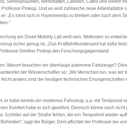
os, Seminarräumen, Werkstätten, Laboren, Cafés und vielem meh
t Professor Prokop. Und es wird zahlreiche neue Arbeitsplätze sc
rt er: „Es lohnt sich in Hoyerswerda zu bleiben oder nach dem
eben.“
rschung am Smart Mobility Lab wird sein, Methoden zu entwick
eug sicher genug ist. „Das Kraftfahrtbundesamt hat dafür bisla
bt Professor Günther Prokop den Forschungsgegenstand.
sen: Warum brauchen wir überhaupt autonome Fahrzeuge? Dies
antwortet der Wissenschaftler so: „Wir Menschen tun, was wir 
“ Nicht anders sind die heutigen technischen Errungenschaften
et, er habe bereits ein modernes Fahrzeug, u.a. mit Tempomat 
esen Komfort habe er sich gewöhnt. Dennoch könne noch nicht j
w. Schilder auf der Straße fehlen, die ein Tempolimit wieder au
ehörden“, sagt der Bürger. Dem pflichtet der Professor bei und