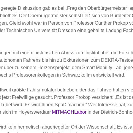
geregte Diskussion gab es bei „Frag den Oberbürgermeister“ a
bliothek.
Der Oberbürgermeister selbst ließ sich von Büroleiter
gen. Gleichwohl war in Person von Professor Günther Prokop vo
 der Technischen Universität Dresden eine geballte Ladung Fa
angen mit einem historischen Abriss zum Institut über die For
utonomen Fahrens bis hin zu Exkursionen zum DEKRA-Testcent
ler über zu seinem Herzensprojekt: dem Smart Mobility Lab, j
echs Professorenkollegen in Schwarzkollm entwickelt wird.
ltweit größte Fahrsimulator betrieben, der das Fahrverhalten 
 jetzt Freiwillige gesucht. Professor Prokop versichert: „Es ist 
ht übel wird. Es wird Ihnen Spaß machen.“ Wer Interesse hat, k
nn sich im Hoyerswerdaer
MITMACHLabor
in der Dietrich-Bonho
ird kein hermetisch abgeriegelter Ort der Wissenschaft. Es ist