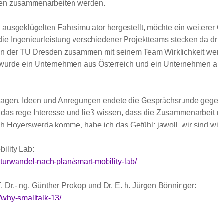
den zusammenarbeiten werden.
 ausgeklügelten Fahrsimulator hergestellt, möchte ein weiterer
ie Ingenieurleistung verschiedener Projektteams stecken da drin
 an der TU Dresden zusammen mit seinem Team Wirklichkeit werd
wurde ein Unternehmen aus Österreich und ein Unternehmen a
ragen, Ideen und Anregungen endete die Gesprächsrunde gegen
 das rege Interesse und ließ wissen, dass die Zusammenarbeit mi
ch Hoyerswerda komme, habe ich das Gefühl: jawoll, wir sind w
ility Lab:
kturwandel-nach-plan/smart-mobility-lab/
. Dr.-Ing. Günther Prokop und Dr. E. h. Jürgen Bönninger:
/why-smalltalk-13/