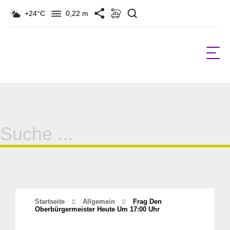
Suchen
+24°C
0,22 m
Suche
für:
Startseite
Allgemein
Frag Den
Oberbürgermeister Heute Um 17:00 Uhr