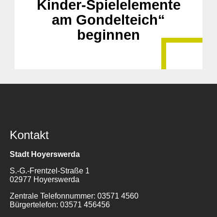
Kinder-Spielelemente
am Gondelteich“
Suche
beginnen
für:
Kontakt
Stadt Hoyerswerda
S.-G.-Frentzel-Straße 1
02977 Hoyerswerda
Zentrale Telefonnummer: 03571 4560
Bürgertelefon: 03571 456456