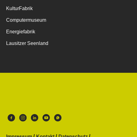
KulturFabrik
Computermuseum
Energiefabrik
Lausitzer Seenland
Impressum
Kontakt
Datenschutz