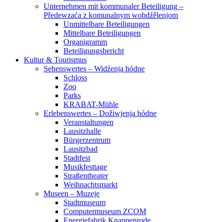
Unternehmen mit kommunaler Beteiligung –
Předewzaća z komunalnym wobdźělenjom
Unmittelbare Beteiligungen
Mittelbare Beteiligungen
Organigramm
Beteiligungsbericht
Kultur & Tourismus
Sehenswertes – Widźenja hódne
Schloss
Zoo
Parks
KRABAT-Mühle
Erlebenswertes – Dožiwjenja hódne
Veranstaltungen
Lausitzhalle
Bürgerzentrum
Lausitzbad
Stadtfest
Musikfesttage
Straßentheater
Weihnachtsmarkt
Museen – Muzeje
Stadtmuseum
Computermuseum ZCOM
Energiefabrik Knappenrode