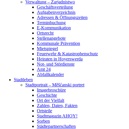
Verwaltung – Zarjadnistwo
Geschäftsverteilung
Aufgabenverzeichnis
Adressen & Öffnungszeiten
Terminbuchung
E-Kommunikation
Ortsrecht
Stellenangebote
Kommunale Prävention
Mietspiegel
Feuerwehr & Katastrophenschutz
Heiraten in Hoyerswerda
Not- und Stördienste
Amt 24
Abfallkalender
Stadtleben
Stadtportrait – Měšćanski portret
Imagebroschüre
Geschichte
Ort der Vielfalt
Zahlen, Daten, Fakten
Ortsteile
Stadtmagazin AHOY!
Sorben
Städtepartnerschaften