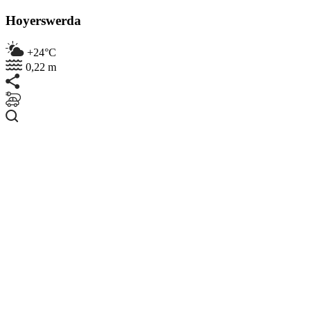
Hoyerswerda
+24°C
0,22 m
Suchen