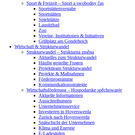
Sport & Freizeit – Sport a swobodny čas
Sportstättenvergabe
Sportstätten
Spielplätze
Lausitzbad
Zoo
Vereine, Institutionen & Initiativen
Grillplatz am Gondelteich
Wirtschaft & Strukturwandel
Strukturwandel – Strukturna změna
Aktuelles zum Strukturwandel
Häufig gestellte Fragen
Projektteam Strukturwandel
Projekte & Maßnahmen
Förderprogramme
Kommunikationsstrategie
Wirtschaftsförderung – Hospodarske spěchowanje
Aktuelle Informationen
Ausschreibungen
Unternehmensservice
Investieren in Hoyerswerda
Zurück nach Hoyerswerda
Spätschicht der Unternehmen
Klima und Energie
E-Ladesäulen