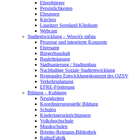
Ehrenbürger
Persönlichkeiten
Ehrungen
Kirchen
Lausitzer Seenland Klinikum
Webcam
Stadtentwicklung – Wuwiće města
Prozesse und integrierte Konzepte
Ehrenamt
Bürgerhaushalt
Bauleitplanung
Stadtsanierung / Stadtumbau
Nachhaltige Soziale Stadtentwicklung
Regionales Entwicklungskonzept des OZSV
Verkehrsplanung
EFRE-Förderung
Bildung – Kubłanje
Neuigkeiten
Koordinierungsstelle Bildung
Schulen
Kindertageseinrichtungen
Volkshochschule
Musikschulen
Brigitte-Reimann-Bibliothek
KulturFabrik