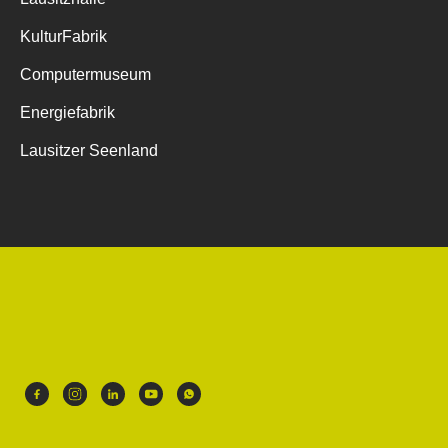
KulturFabrik
Computermuseum
Energiefabrik
Lausitzer Seenland