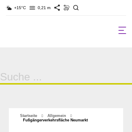
Suchen
+15°C
0,21 m
Suche
für:
Startseite
Allgemein
Fußgängerverkehrsfläche Neumarkt