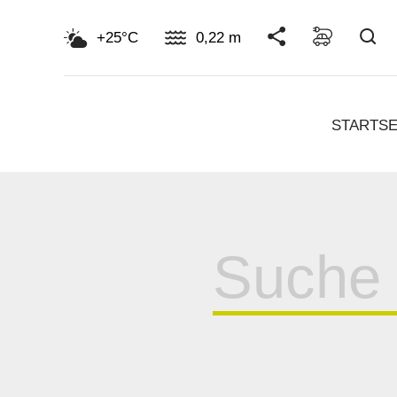
Su
+25°C
0,22 m
STARTSE
Suche
für: