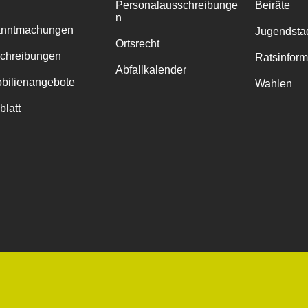
Personalausschreibunge
Beiräte
n
anntmachungen
Jugendstad
Ortsrecht
chreibungen
Ratsinfor
Abfallkalender
bilienangebote
Wahlen
blatt