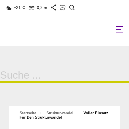
Suchen
+21°C
0,2 m
Suche
für:
Startseite
Strukturwandel
Voller Einsatz
Für Den Strukturwandel