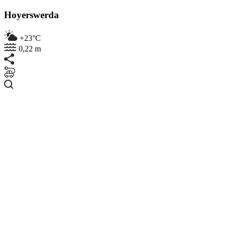
Hoyerswerda
+23°C
0,22 m
Suchen