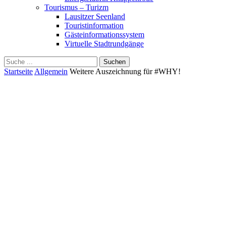
Tourismus – Turizm
Lausitzer Seenland
Touristinformation
Gästeinformationssystem
Virtuelle Stadtrundgänge
Suche
Schliessen
für:
Startseite
Allgemein
Weitere Auszeichnung für #WHY!