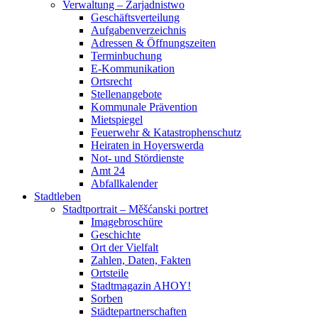
Verwaltung – Zarjadnistwo
Geschäftsverteilung
Aufgabenverzeichnis
Adressen & Öffnungszeiten
Terminbuchung
E-Kommunikation
Ortsrecht
Stellenangebote
Kommunale Prävention
Mietspiegel
Feuerwehr & Katastrophenschutz
Heiraten in Hoyerswerda
Not- und Stördienste
Amt 24
Abfallkalender
Stadtleben
Stadtportrait – Měšćanski portret
Imagebroschüre
Geschichte
Ort der Vielfalt
Zahlen, Daten, Fakten
Ortsteile
Stadtmagazin AHOY!
Sorben
Städtepartnerschaften