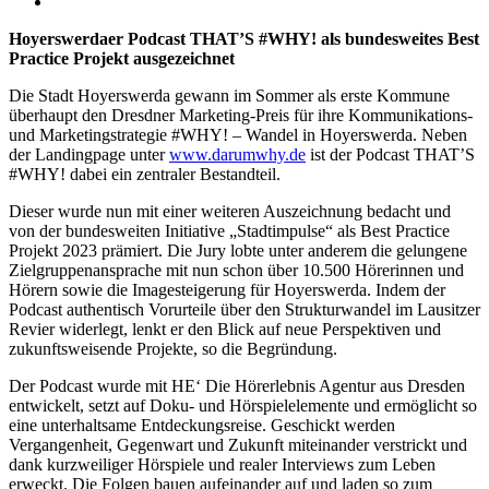
Hoyerswerdaer Podcast THAT’S #WHY! als bundesweites Best
Practice Projekt ausgezeichnet
Die Stadt Hoyerswerda gewann im Sommer als erste Kommune
überhaupt den Dresdner Marketing-Preis für ihre Kommunikations-
und Marketingstrategie #WHY! – Wandel in Hoyerswerda. Neben
der Landingpage unter
www.darumwhy.de
ist der Podcast THAT’S
#WHY! dabei ein zentraler Bestandteil.
Dieser wurde nun mit einer weiteren Auszeichnung bedacht und
von der bundesweiten Initiative „Stadtimpulse“ als Best Practice
Projekt 2023 prämiert. Die Jury lobte unter anderem die gelungene
Zielgruppenansprache mit nun schon über 10.500 Hörerinnen und
Hörern sowie die Imagesteigerung für Hoyerswerda. Indem der
Podcast authentisch Vorurteile über den Strukturwandel im Lausitzer
Revier widerlegt, lenkt er den Blick auf neue Perspektiven und
zukunftsweisende Projekte, so die Begründung.
Der Podcast wurde mit HE‘ Die Hörerlebnis Agentur aus Dresden
entwickelt, setzt auf Doku- und Hörspielelemente und ermöglicht so
eine unterhaltsame Entdeckungsreise. Geschickt werden
Vergangenheit, Gegenwart und Zukunft miteinander verstrickt und
dank kurzweiliger Hörspiele und realer Interviews zum Leben
erweckt. Die Folgen bauen aufeinander auf und laden so zum