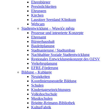
Ehrenbürger
Persönlichkeiten
Ehrungen
Kirchen
Lausitzer Seenland Klinikum
Webcam
Stadtentwicklung – Wuwiće města
Prozesse und integrierte Konzepte
Ehrenamt
Bürgerhaushalt
Bauleitplanung
Stadtsanierung / Stadtumbau
Nachhaltige Soziale Stadtentwicklung
Regionales Entwicklungskonzept des OZSV
Verkehrsplanung
EFRE-Förderung
Bildung – Kubłanje
Neuigkeiten
Koordinierungsstelle Bildung
Schulen
Kindertageseinrichtungen
Volkshochschule
Musikschulen
Brigitte-Reimann-Bibliothek
KulturFabrik