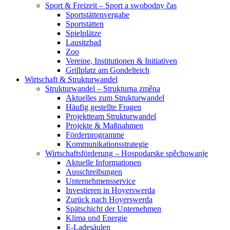
Sport & Freizeit – Sport a swobodny čas
Sportstättenvergabe
Sportstätten
Spielplätze
Lausitzbad
Zoo
Vereine, Institutionen & Initiativen
Grillplatz am Gondelteich
Wirtschaft & Strukturwandel
Strukturwandel – Strukturna změna
Aktuelles zum Strukturwandel
Häufig gestellte Fragen
Projektteam Strukturwandel
Projekte & Maßnahmen
Förderprogramme
Kommunikationsstrategie
Wirtschaftsförderung – Hospodarske spěchowanje
Aktuelle Informationen
Ausschreibungen
Unternehmensservice
Investieren in Hoyerswerda
Zurück nach Hoyerswerda
Spätschicht der Unternehmen
Klima und Energie
E-Ladesäulen