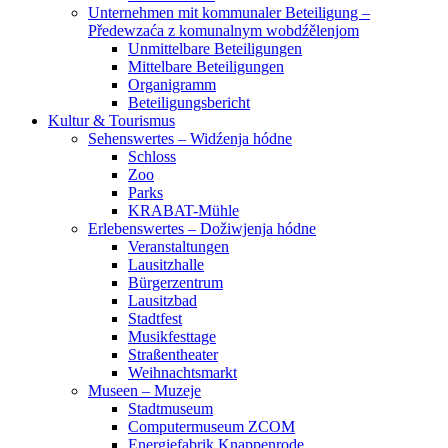
Unternehmen mit kommunaler Beteiligung –
Předewzaća z komunalnym wobdźělenjom
Unmittelbare Beteiligungen
Mittelbare Beteiligungen
Organigramm
Beteiligungsbericht
Kultur & Tourismus
Sehenswertes – Widźenja hódne
Schloss
Zoo
Parks
KRABAT-Mühle
Erlebenswertes – Dožiwjenja hódne
Veranstaltungen
Lausitzhalle
Bürgerzentrum
Lausitzbad
Stadtfest
Musikfesttage
Straßentheater
Weihnachtsmarkt
Museen – Muzeje
Stadtmuseum
Computermuseum ZCOM
Energiefabrik Knappenrode