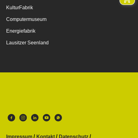
KulturFabrik
Computermuseum
Energiefabrik
Lausitzer Seenland
Impressum
Kontakt
Datenschutz