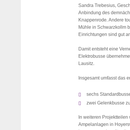
Sandra Trebesius, Geschä
Anbindung des demnächst
Knappenrode. Andere tour
Mühle in Schwarzkollm bi
Einrichtungen sind gut 
Damit entsteht eine Vern
Elektrobusse übernehmen 
Lausitz.
Suche
für:
Insgesamt umfasst das er
sechs Standardbusse 
zwei Gelenkbusse zu
In weiteren Projektteilen
Ampelanlagen in Hoyersw