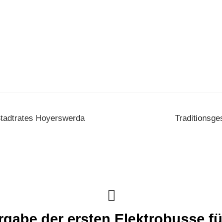
tadtrates Hoyerswerda
Traditionsge
ergabe der ersten Elektrobusse f