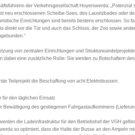
ftsführerin der Verkehrsgesellschaft Hoyerswerda: „Potenzial s
 neu erschlossenen Scheibe-Sees, des Lausitzbades oder der
istische Einrichtungen sind bereits bestens erschlossen. So fa
s direkt vor die Tür und auch das Schloss, der Zoo sowie ander
angebunden.“
etzung von zentralen Einrichtungen und Strukturwandelprojekten
dabei eine zusätzliche Rolle: Sie werden zu Botschaftern des 
ste Teilprojekt die Beschaffung von acht Elektrobussen:
für den täglichen Einsatz
r Bewältigung des gestiegenen Fahrgastaufkommens (Lieferu
 werden die Ladeinfrastruktur für den Betriebshof der VGH geför
erda so optimiert, dass die Halte der Busse an den Ampeln mi