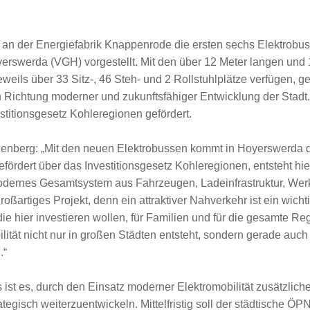
n der Energiefabrik Knappenrode die ersten sechs Elektrobuss
yerswerda (VGH) vorgestellt. Mit den über 12 Meter langen un
weils über 33 Sitz-, 46 Steh- und 2 Rollstuhlplätze verfügen, 
n Richtung moderner und zukunftsfähiger Entwicklung der Stadt
titionsgesetz Kohleregionen gefördert.
llenberg: „Mit den neuen Elektrobussen kommt in Hoyerswerda 
efördert über das Investitionsgesetz Kohleregionen, entsteht hie
dernes Gesamtsystem aus Fahrzeugen, Ladeinfrastruktur, Werkst
oßartiges Projekt, denn ein attraktiver Nahverkehr ist ein wichti
 die hier investieren wollen, für Familien und für die gesamte R
ität nicht nur in großen Städten entsteht, sondern gerade auch 
.“
 ist es, durch den Einsatz moderner Elektromobilität zusätzlic
ategisch weiterzuentwickeln. Mittelfristig soll der städtische 