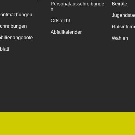
Personalausschreibunge
Beiräte
n
anntmachungen
Jugendstad
Ortsrecht
chreibungen
Ratsinfor
Abfallkalender
bilienangebote
Wahlen
blatt