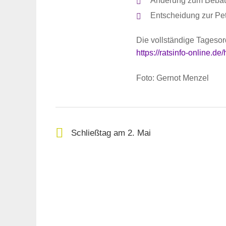
Änderung zum Bebauu
Suche
Entscheidung zur Pet
für:
Die vollständige Tagesord
https://ratsinfo-online
Foto: Gernot Menzel
Schließtag am 2. Mai