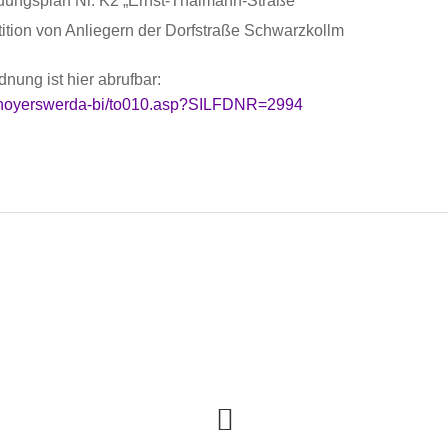
ngsplan Nr. K2 „Ernst-Thälmann-Straße“
ition von Anliegern der Dorfstraße Schwarzkollm
nung ist hier abrufbar:
.de/hoyerswerda-bi/to010.asp?SILFDNR=2994