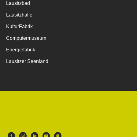
Lausitzbad
Lausitzhalle
KulturFabrik
Computermuseum
Energiefabrik
Lausitzer Seenland