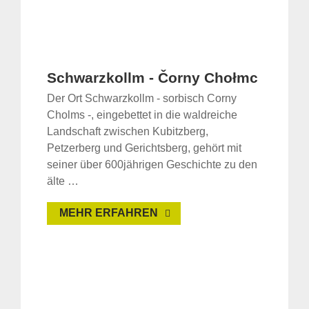
Schwarzkollm - Čorny Chołmc
Der Ort Schwarzkollm - sorbisch Corny
Cholms -, eingebettet in die waldreiche
Landschaft zwischen Kubitzberg,
Petzerberg und Gerichtsberg, gehört mit
seiner über 600jährigen Geschichte zu den
älte …
MEHR ERFAHREN
Suche
für: