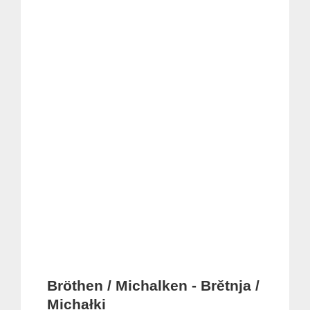
Bröthen / Michalken - Brětnja /
Michałki