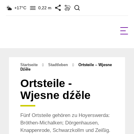
Suchen
+17°C
0,22 m
Startseite
Stadtleben
Ortsteile – Wjesne
Dźěle
Ortsteile -
Wjesne dźěle
Fünf Ortsteile gehören zu Hoyerswerda:
Bröthen-Michalken; Dörgenhausen,
Knappenrode, Schwarzkollm und Zeißig.