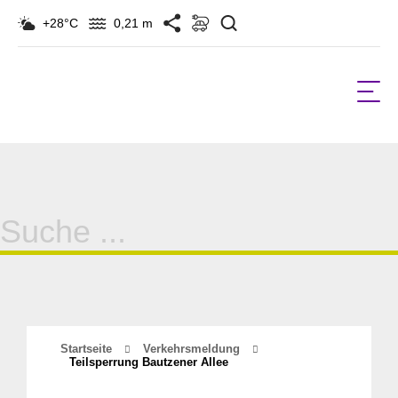
Suchen
+28°C
0,21 m
Suche
für:
Startseite
Verkehrsmeldung
Teilsperrung Bautzener Allee