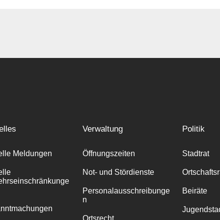
elles
Verwaltung
Politik
elle Meldungen
Öffnungszeiten
Stadtrat
elle
Not- und Stördienste
Ortschafts
ehrseinschränkunge
Personalausschreibunge
Beiräte
n
anntmachungen
Jugendstad
Ortsrecht