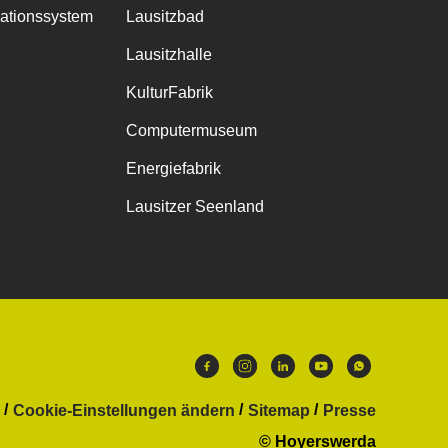
mationssystem
Lausitzbad
Lausitzhalle
KulturFabrik
Computermuseum
Energiefabrik
Lausitzer Seenland
Cookie-Einstellungen ändern
Sitemap
Presse
© Hoyerswerda