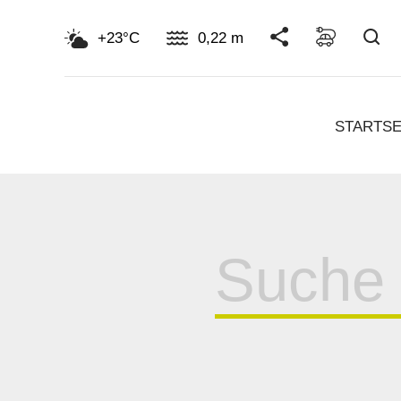
Su
+23°C
0,22 m
STARTSE
Suche
für: