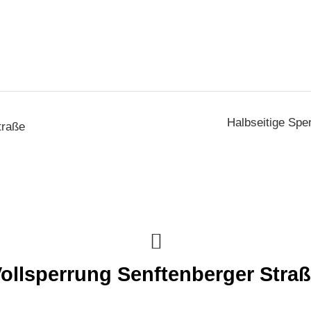
Halbseitige Spe
traße
ollsperrung Senftenberger Stra