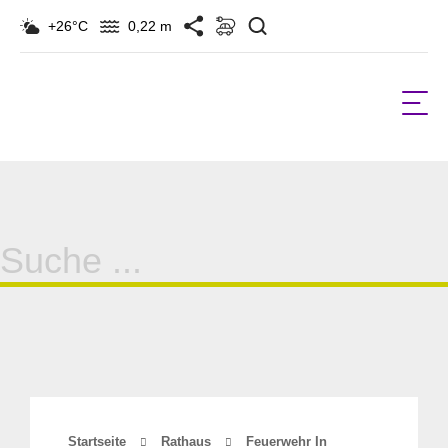
Suchen
+26°C
0,22 m
Suche
für:
Startseite
Rathaus
Feuerwehr In