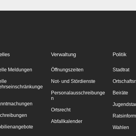
elles
Verwaltung
Politik
elle Meldungen
Öffnungszeiten
Stadtrat
elle
Not- und Stördienste
Ortschafts
ehrseinschränkunge
Personalausschreibunge
Beiräte
n
anntmachungen
Jugendstad
Ortsrecht
chreibungen
Ratsinfor
Abfallkalender
bilienangebote
Wahlen