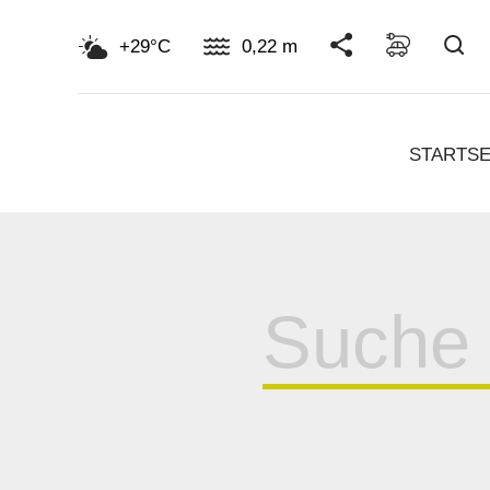
Su
+29°C
0,22 m
STARTSE
Suche
für: