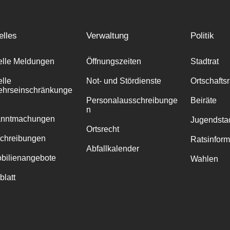
elles
Verwaltung
Politik
elle Meldungen
Öffnungszeiten
Stadtrat
elle
Not- und Stördienste
Ortschafts
ehrseinschränkunge
Personalausschreibunge
Beiräte
n
anntmachungen
Jugendstad
Ortsrecht
chreibungen
Ratsinfor
Abfallkalender
bilienangebote
Wahlen
blatt