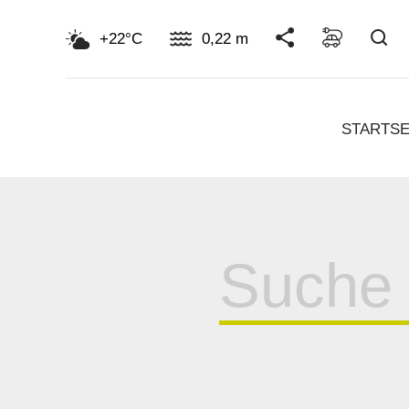
Su
+22°C
0,22 m
STARTSE
Suche
für: