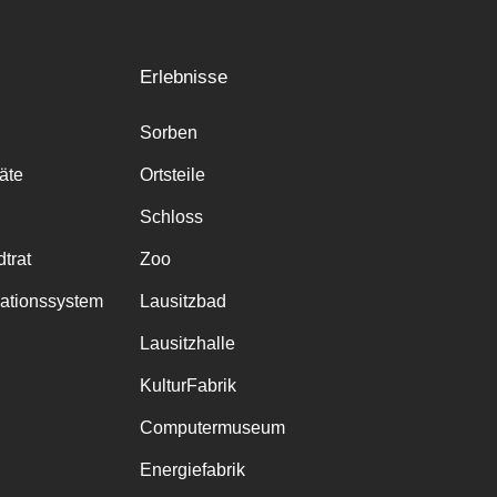
Erlebnisse
Sorben
räte
Ortsteile
Schloss
trat
Zoo
mationssystem
Lausitzbad
Lausitzhalle
KulturFabrik
Computermuseum
Energiefabrik