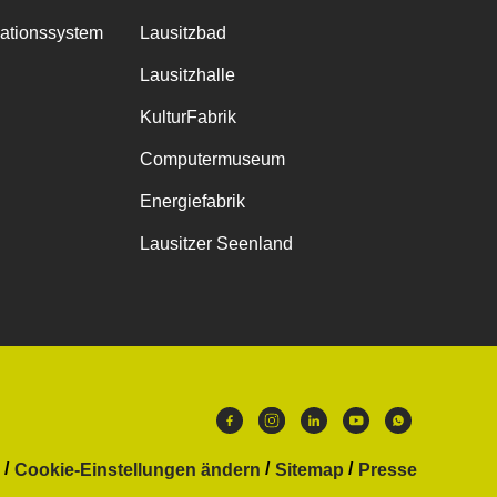
mationssystem
Lausitzbad
Lausitzhalle
KulturFabrik
Computermuseum
Energiefabrik
Lausitzer Seenland
Cookie-Einstellungen ändern
Sitemap
Presse