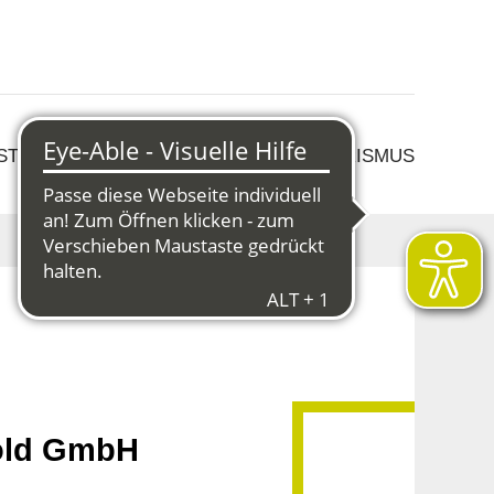
 STRUKTURWANDEL
KULTUR & TOURISMUS
old GmbH