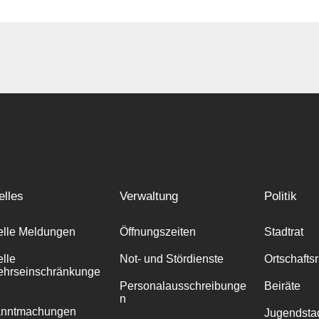
elles
Verwaltung
Politik
elle Meldungen
Öffnungszeiten
Stadtrat
elle
Not- und Stördienste
Ortschafts
ehrseinschränkunge
Personalausschreibunge
Beiräte
n
anntmachungen
Jugendstad