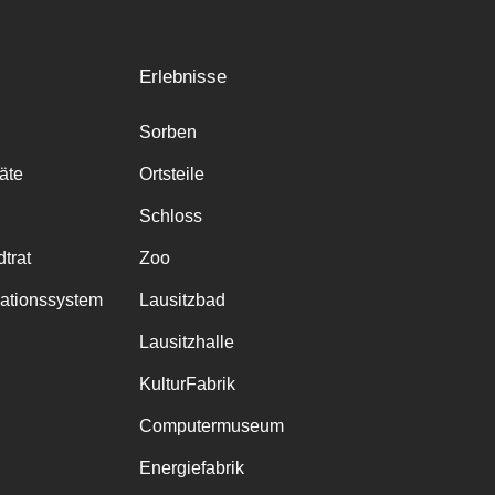
Erlebnisse
Sorben
räte
Ortsteile
Schloss
trat
Zoo
mationssystem
Lausitzbad
Lausitzhalle
KulturFabrik
Computermuseum
Energiefabrik