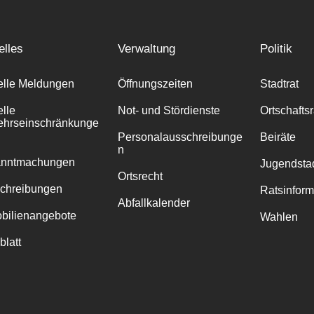
elles
Verwaltung
Politik
elle Meldungen
Öffnungszeiten
Stadtrat
elle
Not- und Stördienste
Ortschafts
ehrseinschränkunge
Personalausschreibunge
Beiräte
n
anntmachungen
Jugendstad
Ortsrecht
chreibungen
Ratsinfor
Abfallkalender
bilienangebote
Wahlen
blatt