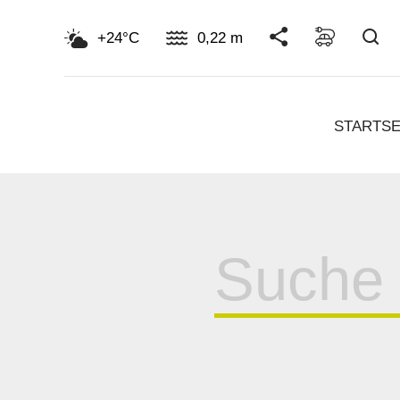
Su
+24°C
0,22 m
STARTSE
Suche
für: