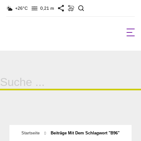
Suchen
+26°C
0,21 m
Suche
für:
Startseite
Beiträge Mit Dem Schlagwort "B96"