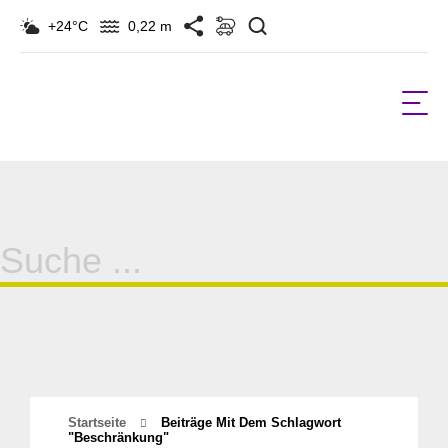
Suchen
+24°C
0,22 m
Suche
für:
Startseite
Beiträge Mit Dem Schlagwort
"beschränkung"