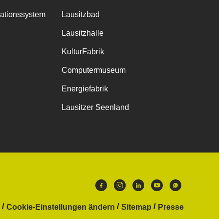
mationssystem
Lausitzbad
Lausitzhalle
KulturFabrik
Computermuseum
Energiefabrik
Lausitzer Seenland
Cookie-Einstellungen ändern
Sitemap
Presse