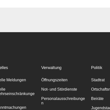
elles
Verwaltung
Politik
elle Meldungen
Öffnungszeiten
Stadtrat
elle
Not- und Stördienste
Ortschafts
ehrseinschränkunge
Personalausschreibunge
Beiräte
n
anntmachungen
Jugendstad