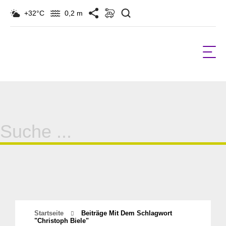
Suchen
+32°C
0,2 m
Suche
für:
Startseite
Beiträge Mit Dem Schlagwort
"christoph Biele"