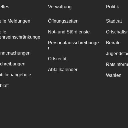
elles
Verwaltung
Politik
elle Meldungen
Öffnungszeiten
Stadtrat
elle
Not- und Stördienste
Ortschafts
ehrseinschränkunge
Personalausschreibunge
Beiräte
n
anntmachungen
Jugendstad
Ortsrecht
chreibungen
Ratsinfor
Abfallkalender
bilienangebote
Wahlen
blatt