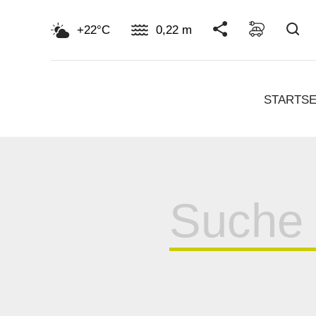
Su
+22°C
0,22 m
STARTSE
Suche
für: