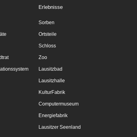
Erlebnisse
Sorben
räte
Ortsteile
Schloss
trat
Zoo
mationssystem
Lausitzbad
Lausitzhalle
KulturFabrik
Computermuseum
Energiefabrik
Lausitzer Seenland