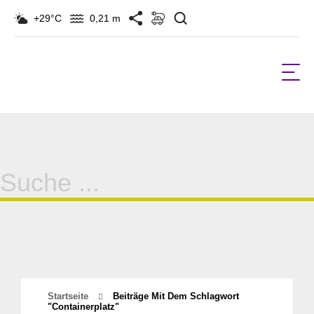
Suchen
+29°C
0,21 m
Suche
für:
Startseite
Beiträge Mit Dem Schlagwort
"containerplatz"